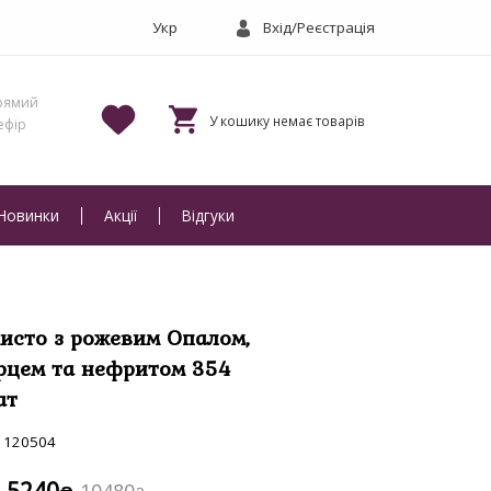
Вхід/Реєстрація
Новинки
Акції
Відгуки
исто з рожевим Опалом,
рцем та нефритом 354
ат
120504