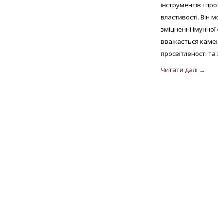
інструментів і пр
Кошаче око
13
властивості. Він 
Лабрадорит
6
зміцненні імунної
Мадейра цитрин з США
26
Малахіт намібійської
2
вважається камен
Онікс індійський
8
просвітленості та 
Опал
35
Опал мексиканський
3
Опал ефіопський
9
Перидот єгипетський
7
Раухтопаз з США
3
Рубін
20
Рубін монгольський
3
Рубін рожевий
8
Рубін танзанійський
1
Рубін Роял
16
Сапфір
102
Сапфір блакитний
6
Сапфір шрі-ланкійський
30
Сапфір мадагаскарський
30
Сапфір індійський
4