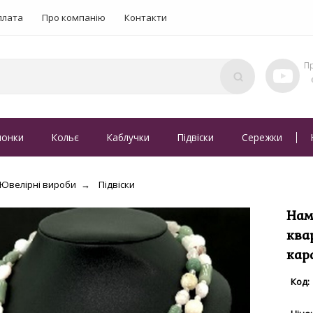
плата
Про компанію
Контакти
понки
Кольє
Каблучки
Підвіски
Сережки
Ювелірні вироби
Підвіски
Нам
ква
кар