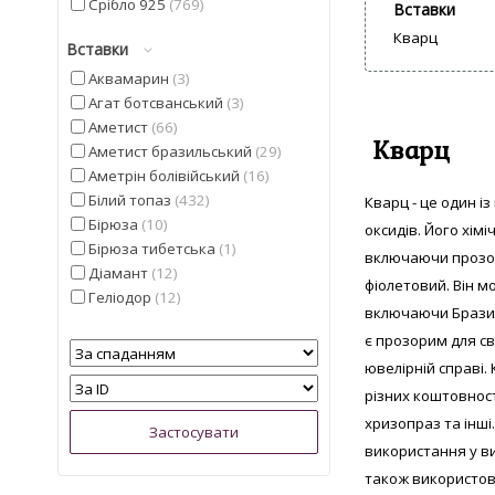
Срібло 925
769
Вставки
Кварц
Вставки
Аквамарин
3
Агат ботсванський
3
Аметист
66
Кварц
Аметист бразильський
29
Аметрін болівійський
16
Білий топаз
432
Кварц - це один і
Бірюза
10
оксидів. Його хім
Бірюза тибетська
1
включаючи прозори
Діамант
12
фіолетовий. Він м
Геліодор
12
включаючи Бразилі
Гранат мозамбіцкій
3
є прозорим для св
Діаспор
17
ювелірній справі
Діопсид альберта
25
Смарагд
1
різних коштовност
Іоліт
28
хризопраз та інш
Кварц
6
використання у ви
Кварц з США
1
також використов
Кіаніт з непалу
7