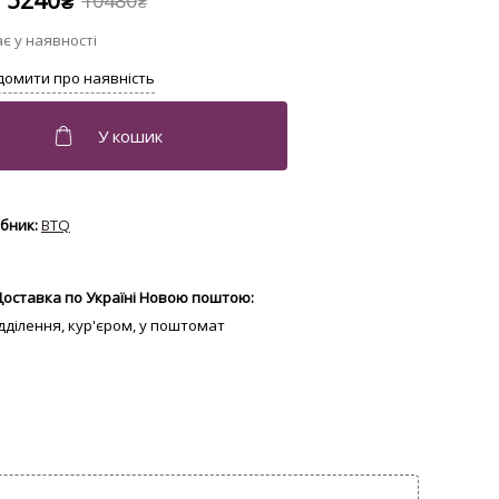
5240
10480
₴
₴
BTQ
Доставка по Україні Новою поштою:
відділення, кур'єром, у поштомат