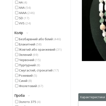
AA
4
AAA
54
AAAA
246
SD
17
VVS
24
Колір
Безбарвний або білий
446
Блакитний
58
Жовтий або оранжевий
31
Зелений
69
Червоний
15
Пурпурний
8
Смугастий, строкатий
17
Рожевий
5
Синій
8
Фіолетовий
67
Чорний
23
Проба
Золото 375
4