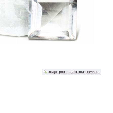
кварц рожевий зі сша
Намисто