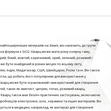
з найпоширеніших мінералів на Землі, він належить до групи
ічна формула є SiO2. Кварц може мати різну колірну гаму,
й, білий, жовтий, коричневий, сірий, зелений, рожевий і
оже бути знайдений в різних місцях по всьому світу,
ю, Індію, Мадагаскар, США, Швейцарію, Росію та ін. Він також
ітла, що робить його популярним для використання у
. Кварц може бути огранований і використаний для створення
ей, таких як аметист, цитрин, топаз, рожевий кварц,
і. Кварц також має безліч практичних застосувань, включаючи
робництві електроніки, скла , кераміки та інших матеріалів. Він
ується в медицині, наприклад, як матеріал для створення