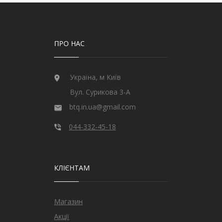
ПРО НАС
Україна, м Київ
Вул. Сурикова 3-А
btq.in.ua@gmail.com
044-332-45-18
КЛІЄНТАМ
Магазин
Акції