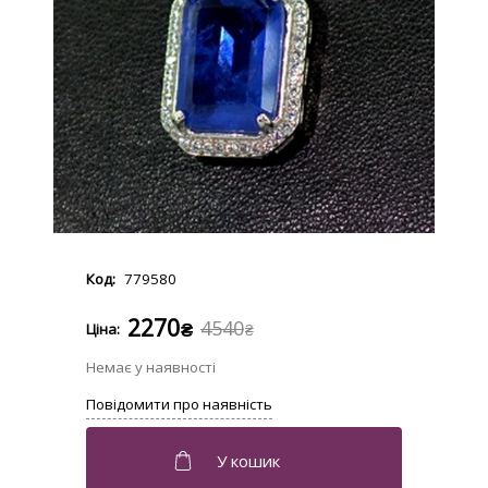
779580
2270
4540
₴
₴