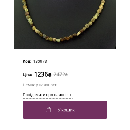
130973
1236
2472
₴
₴