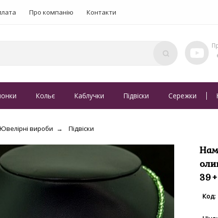
плата
Про компанію
Контакти
понки
Кольє
Каблучки
Підвіски
Сережки
Ювелірні вироби
Підвіски
Нам
оли
39+