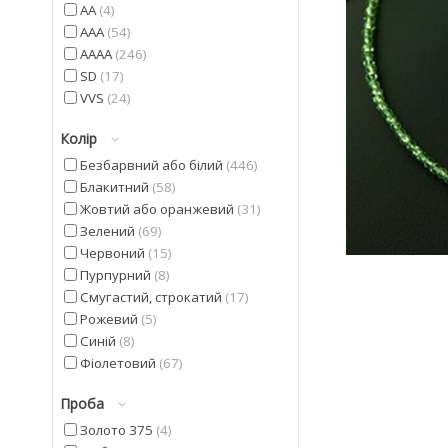
AA
4
AAA
54
AAAA
246
SD
17
VVS
24
Колір
Безбарвний або білий
446
Блакитний
58
Жовтий або оранжевий
31
Зелений
69
Червоний
15
Пурпурний
8
Смугастий, строкатий
17
Рожевий
5
Синій
8
Фіолетовий
67
Чорний
23
Проба
Золото 375
4