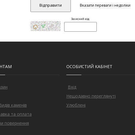
ЄНТАМ
ОСОБИСТИЙ КАБІНЕТ
азин
Вхід
Нещодавно переглянуті
Видів каменів
Улюблені
авка та оплата
и повернення