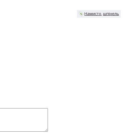
Намисто
шпінель