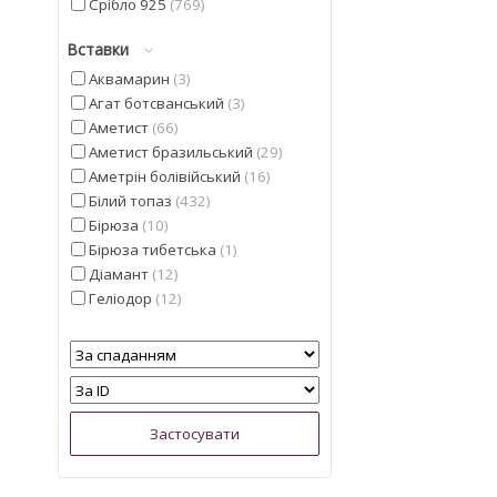
Срібло 925
769
Вставки
Аквамарин
3
Агат ботсванський
3
Аметист
66
Аметист бразильський
29
Аметрін болівійський
16
Білий топаз
432
Бірюза
10
Бірюза тибетська
1
Діамант
12
Геліодор
12
Гранат мозамбіцкій
3
Діаспор
17
Діопсид альберта
25
Смарагд
1
Іоліт
28
Кварц
6
Кварц з США
1
Кіаніт з непалу
7