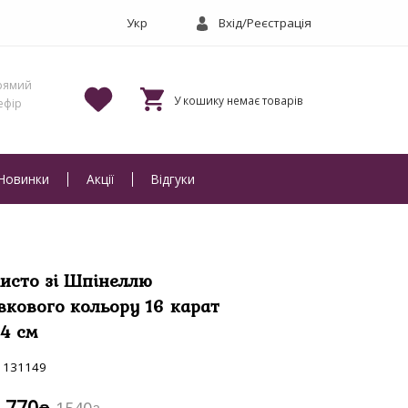
Вхід/Реєстрація
Новинки
Акції
Відгуки
исто зі Шпінеллю
вкового кольору 16 карат
4 см
131149