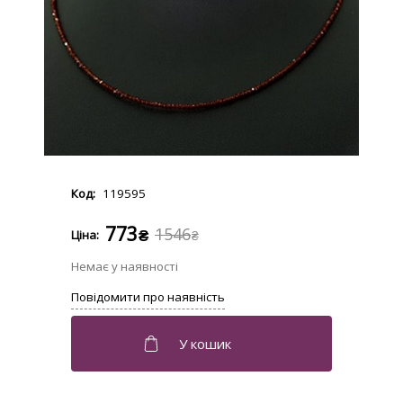
119595
773
1546
₴
₴