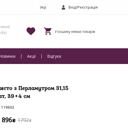
Вхід/Реєстрація
Новинки
Акції
Відгуки
исто з Перламутром 31,15
ат, 39+4 см
119602
896
1792
₴
₴