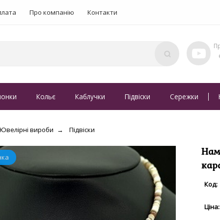
плата
Про компанію
Контакти
понки
Кольє
Каблучки
Підвіски
Сережки
Ювелірні вироби
Підвіски
Нам
кар