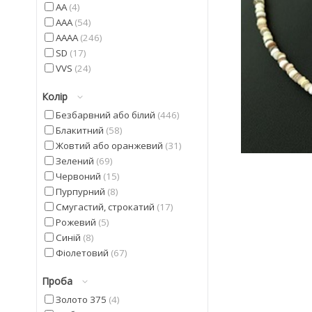
AA
4
AAA
54
AAAA
246
SD
17
VVS
24
Колір
Безбарвний або білий
446
Блакитний
58
Жовтий або оранжевий
31
Зелений
69
Червоний
15
Пурпурний
8
Смугастий, строкатий
17
Рожевий
5
Синій
8
Фіолетовий
67
Чорний
23
Проба
Золото 375
4