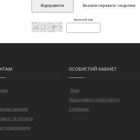
ЄНТАМ
ОСОБИСТИЙ КАБІНЕТ
азин
Вхід
Нещодавно переглянуті
Видів каменів
Улюблені
авка та оплата
и повернення