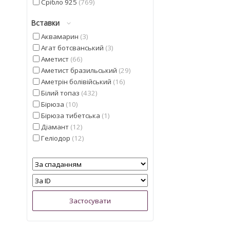
Срібло 925
769
Вставки
Аквамарин
3
Агат ботсванський
3
Аметист
66
Аметист бразильський
29
Аметрін болівійський
16
Білий топаз
432
Бірюза
10
Бірюза тибетська
1
Діамант
12
Геліодор
12
Гранат мозамбіцкій
3
Діаспор
17
Діопсид альберта
25
Смарагд
1
Іоліт
28
Кварц
6
Кварц з США
1
Кіаніт з непалу
7