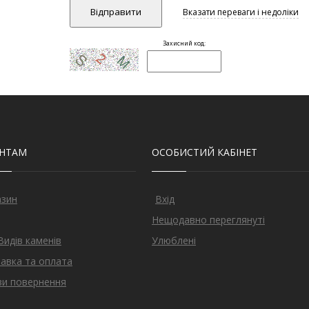
ЄНТАМ
ОСОБИСТИЙ КАБІНЕТ
азин
Вхід
Нещодавно переглянуті
Видів каменів
Улюблені
авка та оплата
и повернення