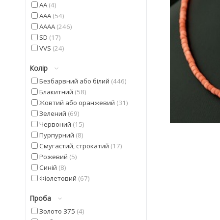
AA
4
AAA
54
AAAA
246
SD
17
VVS
24
Колір
Безбарвний або білий
446
Блакитний
58
Жовтий або оранжевий
31
Зелений
69
Червоний
15
Пурпурний
8
Смугастий, строкатий
17
Рожевий
5
Синій
8
Фіолетовий
67
Чорний
23
Проба
Золото 375
4