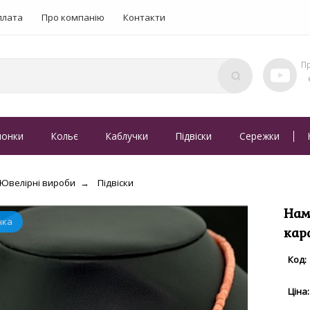
плата
Про компанію
Контакти
понки
Кольє
Каблучки
Підвіски
Сережки
Ювелірні вироби
Підвіски
Нам
кар