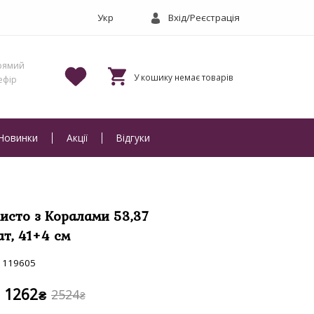
Вхід/Реєстрація
Новинки
Акції
Відгуки
исто з Коралами 53,37
ат, 41+4 см
119605
1262
2524
₴
₴