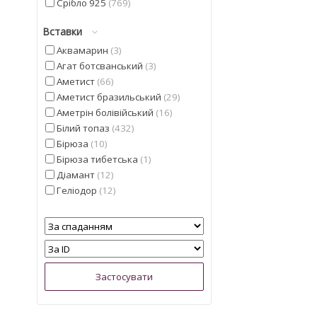
Срібло 925
769
Вставки
Аквамарин
3
Агат ботсванський
3
Аметист
66
Аметист бразильський
29
Аметрін болівійський
16
Білий топаз
432
Бірюза
10
Бірюза тибетська
1
Діамант
12
Геліодор
12
Гранат мозамбіцкій
3
Діаспор
17
Діопсид альберта
25
Смарагд
1
Іоліт
28
Кварц
6
Кварц з США
1
Кіаніт з непалу
7