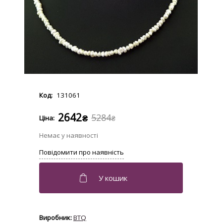
131061
2642
5284
₴
₴
BTQ