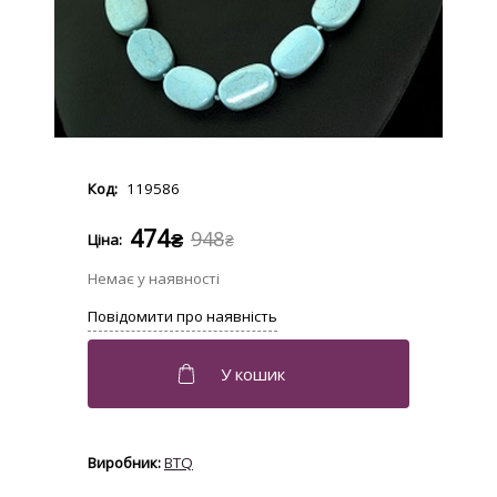
119586
474
948
₴
₴
BTQ