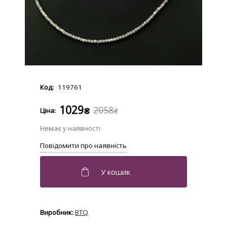
119761
1029
2058
₴
₴
BTQ