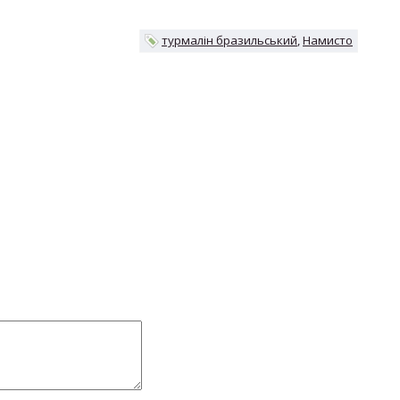
турмалін бразильський
Намисто