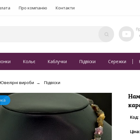
плата
Про компанію
Контакти
понки
Кольє
Каблучки
Підвіски
Сережки
Ювелірні вироби
Підвіски
Нам
кар