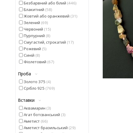
Безбарвний або білий
446
Блакитний
58
Жовтий або оранжевий
31
Зелений
69
Червоний
15
Пурпурний
8
Смугастий, строкатий
17
Рожевий
5
Синій
8
Фіолетовий
67
Чорний
23
Проба
Золото 375
4
Срібло 925
769
Вставки
Аквамарин
3
Агат ботсванський
3
Аметист
66
Аметист бразильський
29