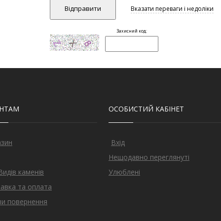
ЄНТАМ
ОСОБИСТИЙ КАБІНЕТ
азин
Вхід
Нещодавно переглянуті
Видів каменів
Улюблені
авка та оплата
и повернення