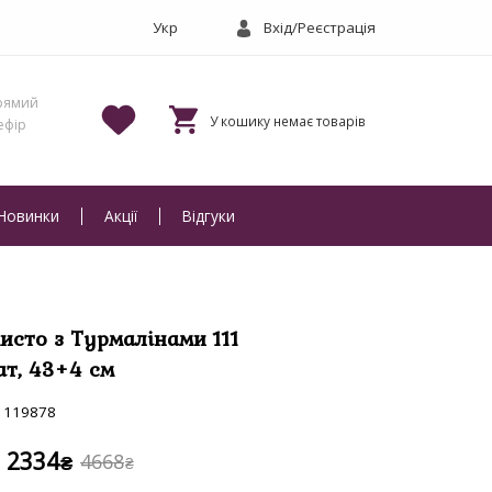
Вхід/Реєстрація
Новинки
Акції
Відгуки
исто з Турмалінами 111
ат, 43+4 см
119878
2334
4668
₴
₴