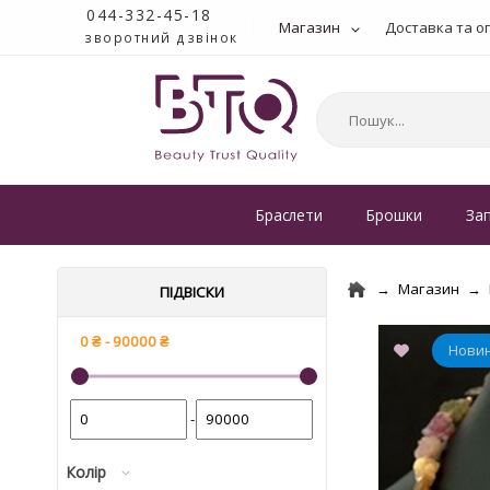
044-332-45-18
Магазин
Доставка та о
зворотний дзвінок
Браслети
Брошки
За
Магазин
ПІДВІСКИ
-
Колір