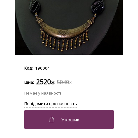
190004
2520
5040
₴
₴