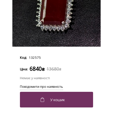
132575
6840
13680
₴
₴