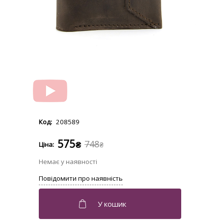
208589
575
748
₴
₴