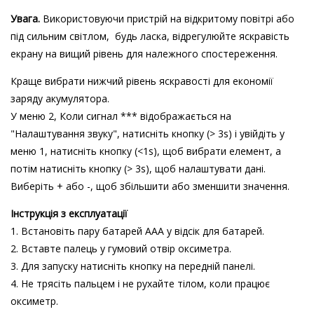
Увага.
Використовуючи пристрій на відкритому повітрі або
під сильним світлом, будь ласка, відрегулюйте яскравість
екрану на вищий рівень для належного спостереження.
Краще вибрати нижчий рівень яскравості для економії
заряду акумулятора.
У меню 2, Коли сигнал *** відображається на
"Налаштування звуку", натисніть кнопку (> 3s) і увійдіть у
меню 1, натисніть кнопку (<1s), щоб вибрати елемент, а
потім натисніть кнопку (> 3s), щоб налаштувати дані.
Виберіть + або -, щоб збільшити або зменшити значення.
Інструкція з експлуатації
1. Встановіть пару батарей AAA у відсік для батарей.
2. Вставте палець у гумовий отвір оксиметра.
3. Для запуску натисніть кнопку на передній панелі.
4. Не трясіть пальцем і не рухайте тілом, коли працює
оксиметр.