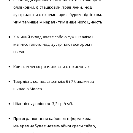
оливковий, фісташковий, трав'яний, іноді
зустрічаються екземпляри з бурим відтінком.
Чим темніше мінерал - тим вище його цінність.
Хімічний склад являє собою суміш заліза і
магнію, також іноді зустрічаються хром і
нікель.
Кристал легко розчиняється в кислотах.
Твердість коливається між 6 і 7 балами за
шкалою Мооса.
Щільність дорівнює 3,3 гр /см3.
При огранювання кабошон в формі кола
мінерал набуває незвичайної краси сяйво,