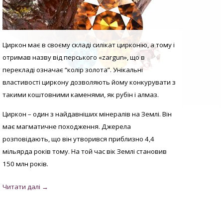
Циркон має в своєму складі силікат цирконію, а тому і
отримав назву від перського «zargun», що в
перекладі означає “колір золота”. Унікальні
властивості циркону дозволяють йому конкурувати з
такими коштовними каменями, як рубін і алмаз.
Циркон – один з найдавніших мінералів на Землі. Він
має магматичне походження. Джерела
розповідають, що він утворився приблизно 4,4
мільярда років тому. На той час вік Землі становив
150 млн років.