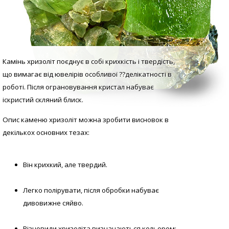
Камінь хризоліт поєднує в собі крихкість і твердість,
що вимагає від ювелірів особливої ??делікатності в
роботі. Після ограновування кристал набуває
іскристий скляний блиск.
Опис каменю хризоліт можна зробити висновок в
декількох основних тезах:
Він крихкий, але твердий.
Легко полірувати, після обробки набуває
дивовижне сяйво.
Різновиди хризоліта визначаються кольором: