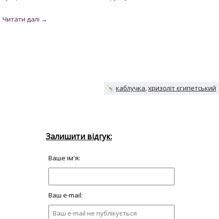
каблучка
хризоліт єгипетський