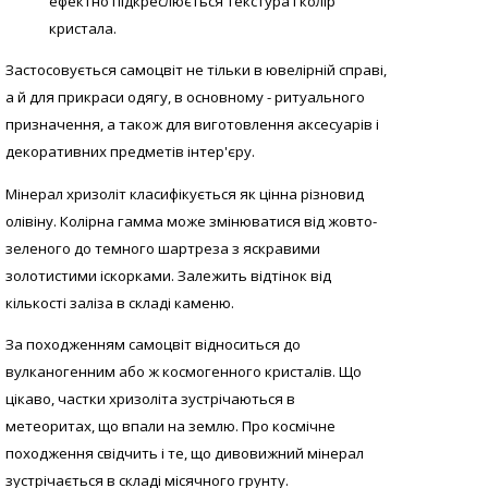
ефектно підкреслюється текстура і колір
кристала.
Застосовується самоцвіт не тільки в ювелірній справі,
а й для прикраси одягу, в основному - ритуального
призначення, а також для виготовлення аксесуарів і
декоративних предметів інтер'єру.
Мінерал хризоліт класифікується як цінна різновид
олівіну. Колірна гамма може змінюватися від жовто-
зеленого до темного шартреза з яскравими
золотистими іскорками. Залежить відтінок від
кількості заліза в складі каменю.
За походженням самоцвіт відноситься до
вулканогенним або ж космогенного кристалів. Що
цікаво, частки хризоліта зустрічаються в
метеоритах, що впали на землю. Про космічне
походження свідчить і те, що дивовижний мінерал
зустрічається в складі місячного грунту.