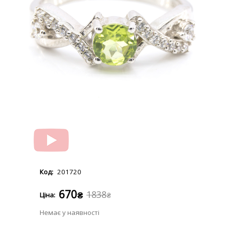
201720
670
1838
₴
₴