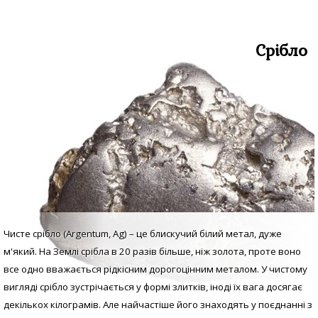
Срібло
Чисте срібло (Argentum, Аg) – це блискучий білий метал, дуже
м'який. На Землі срібла в 20 разів більше, ніж золота, проте воно
все одно вважається рідкісним дорогоцінним металом. У
чистому
вигляді с
рібло зустрічається у формі злитків, іноді їх вага досягає
декількох кілограмів. Але найчастіше його знаходять у поєднанні з