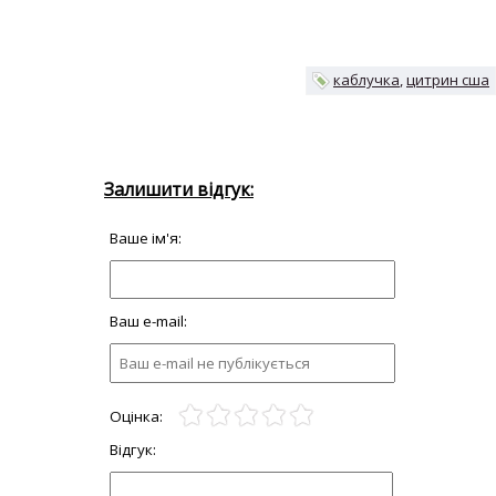
каблучка
цитрин сша