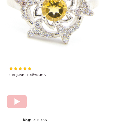
1
5
201766