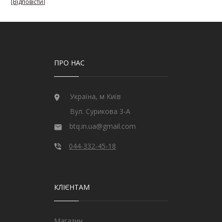
ПРО НАС
Україна, м Київ
Вул. Сурикова 3-А
btq.in.ua@gmail.com
044-332-45-18
КЛІЄНТАМ
Магазин