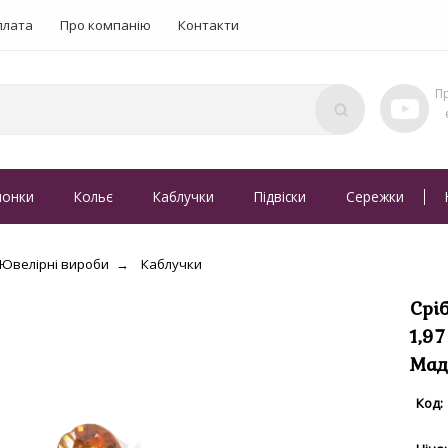
плата
Про компанію
Контакти
понки
Кольє
Каблучки
Підвіски
Сережки
Ювелірні вироби
Каблучки
Срі
1,9
Мад