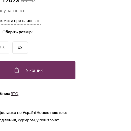
1707
3414
₴
₴
8.5
XX
BTQ
Доставка по Україні Новою поштою:
відділення, кур'єром, у поштомат