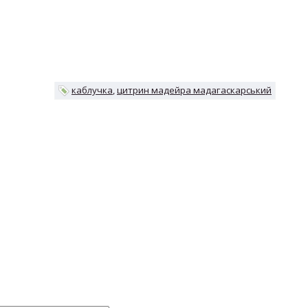
каблучка
цитрин мадейра мадагаскарський