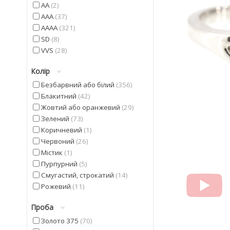
AA
2
AAA
37
AAAA
321
SD
8
VVS
28
Колір
Безбарвний або білий
356
Блакитний
42
Жовтий або оранжевий
29
Зелений
73
Коричневий
1
Червоний
26
Містик
1
Пурпурний
5
Смугастий, строкатий
14
Рожевий
11
Синій
5
Проба
Фіолетовий
42
Чорний
20
Золото 375
70