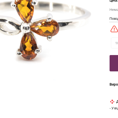
1
- У 