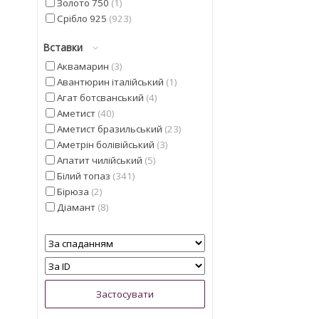
Золото 750
1
Срібло 925
923
Вставки
Аквамарин
3
Авантюрин італійський
1
Агат ботсванський
4
Аметист
40
Аметист бразильський
23
Аметрін болівійський
3
Апатит чилійський
5
Білий топаз
341
Бірюза
2
Діамант
8
Геліодор
9
Гранат мозамбіцкій
11
Діаспор
30
Діопсид альберта
13
Перлина
5
Смарагд
4
Іоліт
13