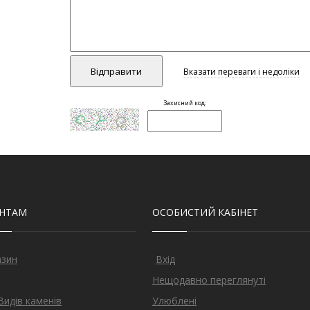
ЄНТАМ
ОСОБИСТИЙ КАБІНЕТ
азин
Вхід
Нещодавно переглянуті
Видів каменів
Улюблені