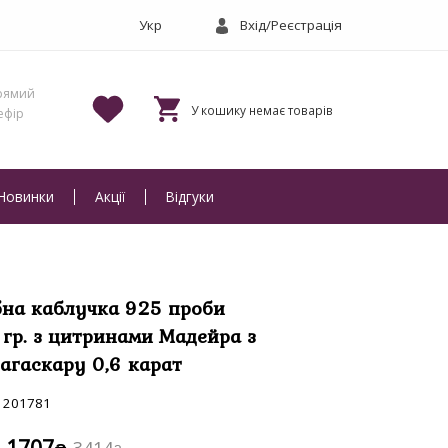
Вхід/Реєстрація
Новинки
Акції
Відгуки
бна каблучка 925 проби
7 гр. з цитринами Мадейра з
агаскару 0,6 карат
201781