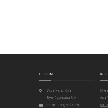
Кварц
9
Кварц з США
2
Кіаніт з непалу
6
Кошаче око
6
Лабрадорит
1
Лимонний топаз з США
3
Мадейра цитрин з США
21
Малахіт намібійської
1
Онікс індійський
3
Опал
32
Опал ефіопський
11
Перидот єгипетський
17
Раухтопаз з США
2
Рубін
27
ПРО НАС
КЛІ
Рубін монгольський
2
Рубін рожевий
10
Рубін Роял
26
Україна, м Київ
Маг
Сапфір
79
Вул. Сурикова 3-А
Акції
Сапфір блакитний
1
btq.in.ua@gmail.com
50+ 
Сапфір шрі-ланкійський
19