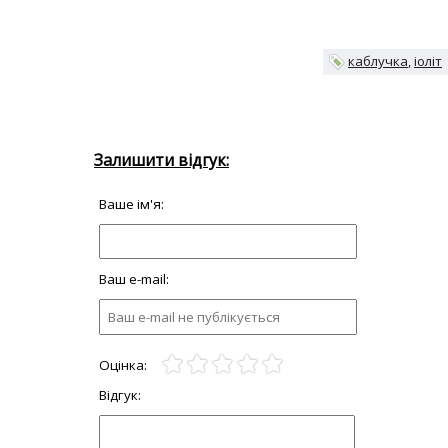
каблучка
іоліт