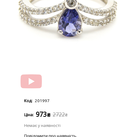
201997
973
2722
₴
₴