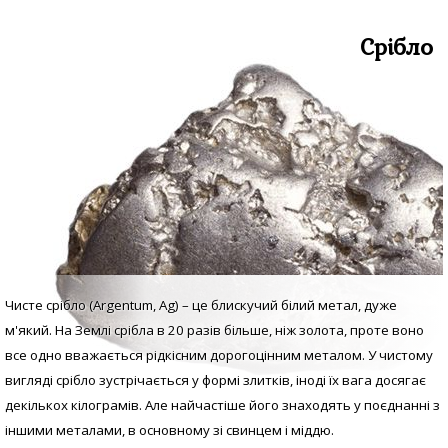
Срібло
Чисте срібло (Argentum, Аg) – це блискучий білий метал, дуже
м'який. На Землі срібла в 20 разів більше, ніж золота, проте воно
все одно вважається рідкісним дорогоцінним металом. У
чистому
вигляді с
рібло зустрічається у формі злитків, іноді їх вага досягає
декількох кілограмів. Але найчастіше його знаходять у поєднанні з
іншими металами, в основному зі свинцем і міддю.