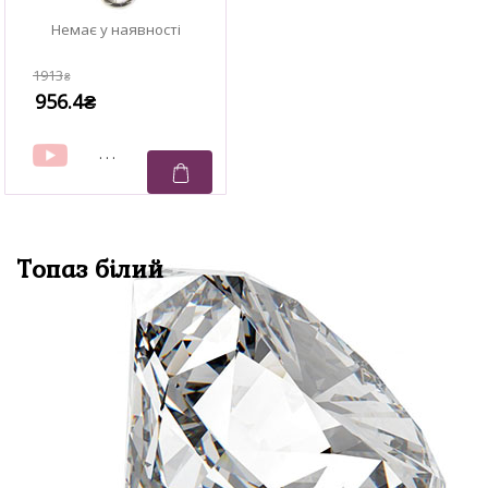
1913
₴
956.4
₴
Топаз білий