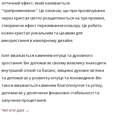
оптичний ефект, який називається
"трипроменевою". Це означає, що при просвічуванні
через кристал світло розщеплюється на три промені,
створюючи ефект переливання кольору. Це робить
кожен кристал унікальним та цікавим для
використання в ювелірному дизайні.
Іоліт вважається каменем інтуїції та духовного
зростання. Він допомагає своєму власнику знаходити
внутрішній спокій та баланс, зміцнює духовні зв'язки
та допомагає у розвитку інтуїції та ясновидіння. Він
також вважається каменем благополуччя та успіху,
допомагає у досягненні фінансової стабільності та
залученні процвітання.