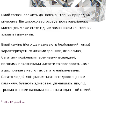
Білий топаз належить до напівкоштовних природних
мінералів. Він широко застосовується в ювелірному
мистецтві. Може стати гідним замінником коштовних
алмазів і діамантів.
Білий камінь (його ще називають безбарвний топаз)
характеризується чіткими гранями, як в алмазі,
багатими колірними переливами всередині,
високими показниками чистоти та прозорості. Саме
з цих причин у нього так багато найменувань.
Багато людей, які цікавляться напівдорогоцінним
камінням, бувають здивовані, дізнавшись, що, під
трьома різними назвами ховається один і той самий.