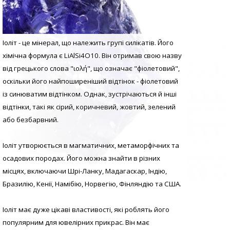
Іоліт - це мінерал, що належить групі силікатів. Його
хімічна формула є LiAlSi4O10. Він отримав свою назву
від грецького слова "ιολή", що означає "фіолетовий",
оскільки його найпоширеніший відтінок - фіолетовий
із синюватим відтінком. Однак, зустрічаються й інші
відтінки, такі як сірий, коричневий, жовтий, зелений
або безбарвний.
Іоліт утворюється в магматичних, метаморфічних та
осадових породах. Його можна знайти в різних
місцях, включаючи Шрі-Ланку, Мадагаскар, Індію,
Бразилію, Кенії, Намібію, Норвегію, Фінляндію та США.
Іоліт має дуже цікаві властивості, які роблять його
популярним для ювелірних прикрас. Він має