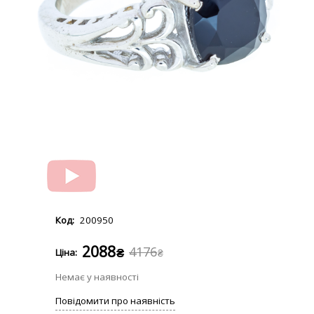
200950
2088
4176
₴
₴