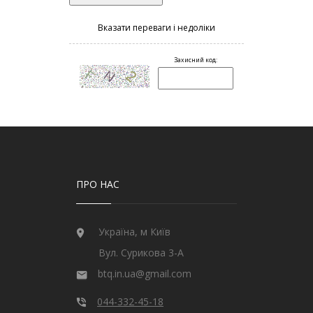
ПРО НАС
Україна, м Київ
Вул. Сурикова 3-А
btq.in.ua@gmail.com
044-332-45-18