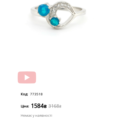
773518
1584
3168
₴
₴