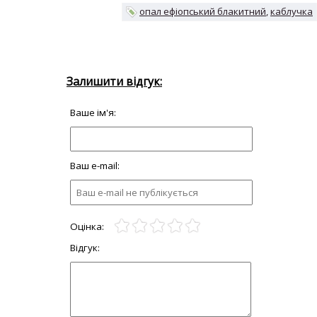
опал ефіопський блакитний
каблучка