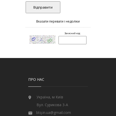
ПРО НАС
Україна, м Київ
Вул. Сурикова 3-А
btq.in.ua@gmail.com