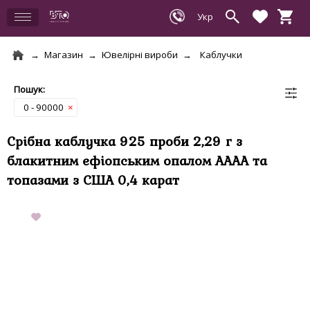
Магазин
Ювелірні вироби
Каблучки
0 - 90000
×
Срібна каблучка 925 проби 2,29 г з
блакитним ефіопським опалом АААА та
топазами з США 0,4 карат