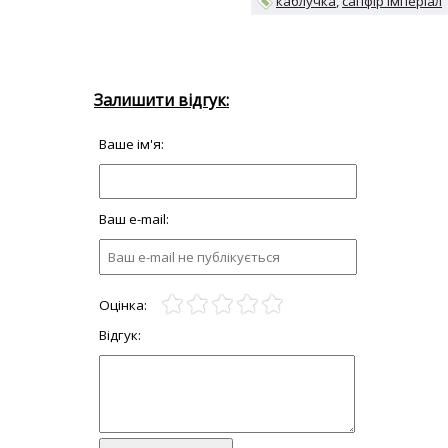
каблучка
сапфір імперіал