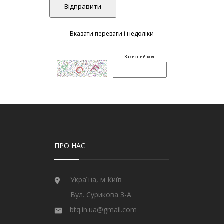
ПРО НАС
Україна, м Київ
Вул. Сурикова 3-А
btq.in.ua@gmail.com