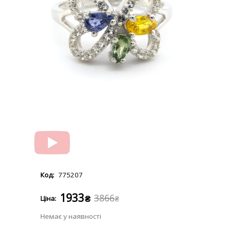
775207
1933
3866
₴
₴