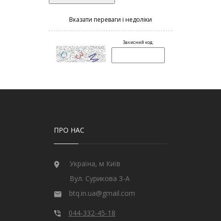
ПРО НАС
Україна, м Київ
Вул. Сурикова 3-А
btq.in.ua@gmail.com
044-332-45-18