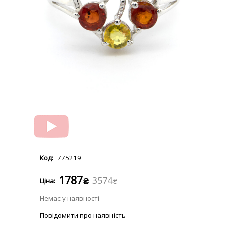
775219
1787
3574
₴
₴