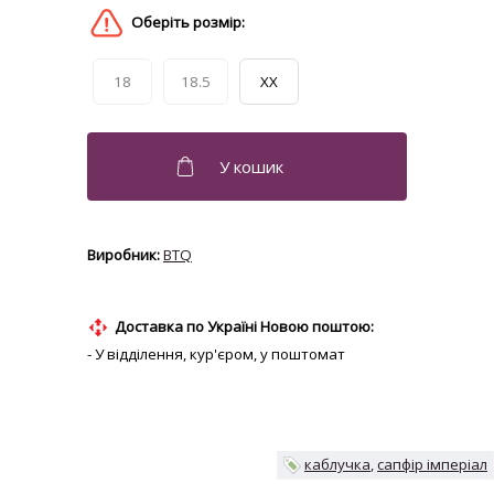
18
18.5
XX
BTQ
Доставка по Україні Новою поштою:
- У відділення, кур'єром, у поштомат
каблучка
сапфір імперіал