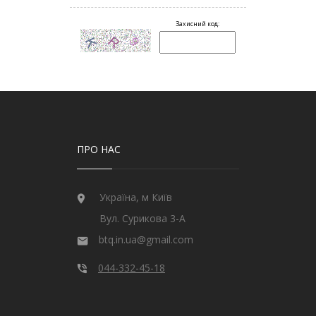
ПРО НАС
Україна, м Київ
Вул. Сурикова 3-А
btq.in.ua@gmail.com
044-332-45-18