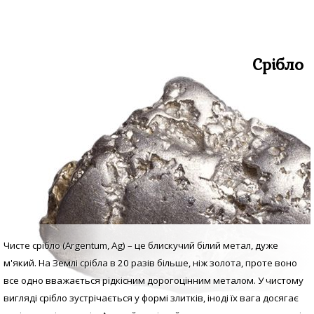
Срібло
Чисте срібло (Argentum, Аg) – це блискучий білий метал, дуже
м'який. На Землі срібла в 20 разів більше, ніж золота, проте воно
все одно вважається рідкісним дорогоцінним металом. У
чистому
вигляді с
рібло зустрічається у формі злитків, іноді їх вага досягає