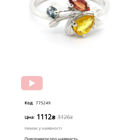
775249
1112
3126
₴
₴