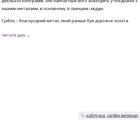
декількох кілограмів. Але найчастіше його знаходять у поєднанні з
іншими металами, в основному зі свинцем і міддю.
Срібло – благородний метал, який раніше був дорожче золота.
каблучка
сапфір імперіал