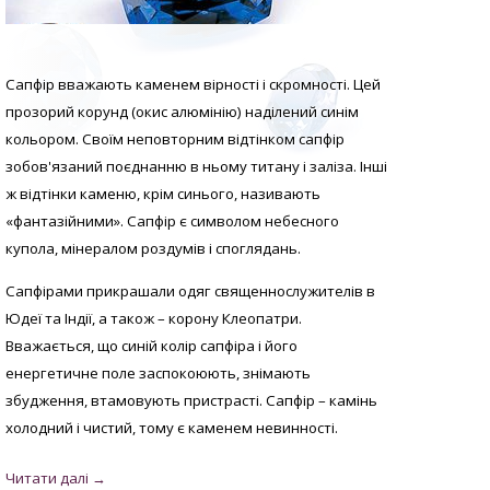
Сапфір вважають каменем вірності і скромності. Цей
прозорий корунд (окис алюмінію) наділений синім
кольором. Своїм неповторним відтінком сапфір
зобов'язаний поєднанню в ньому титану і заліза. Інші
ж відтінки каменю, крім синього, називають
«фантазійними». Сапфір є символом небесного
купола, мінералом роздумів і споглядань.
Сапфірами прикрашали одяг священнослужителів в
Юдеї та Індії, а також – корону Клеопатри.
Вважається, що синій колір сапфіра і його
енергетичне поле заспокоюють, знімають
збудження, втамовують пристрасті. Сапфір – камінь
холодний і чистий, тому є каменем невинності.