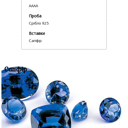
AAAA
Проба
Срібло 925
Вставки
Сапфір
Сапфір