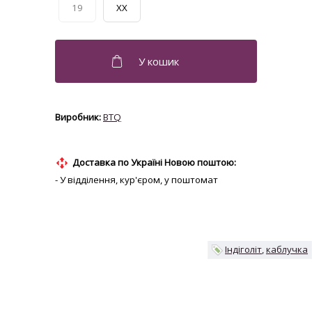
19
XX
BTQ
Доставка по Україні Новою поштою:
- У відділення, кур'єром, у поштомат
Індіголіт
каблучка