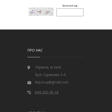
ПРО НАС
Україна, м Київ
Вул. Сурикова 3-А
btq.in.ua@gmail.com
044-332-45-18