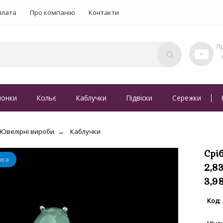
плата
Про компанію
Контакти
понки
Кольє
Каблучки
Підвіски
Сережки
Ювелірні вироби
Каблучки
Срі
2,8
3,9