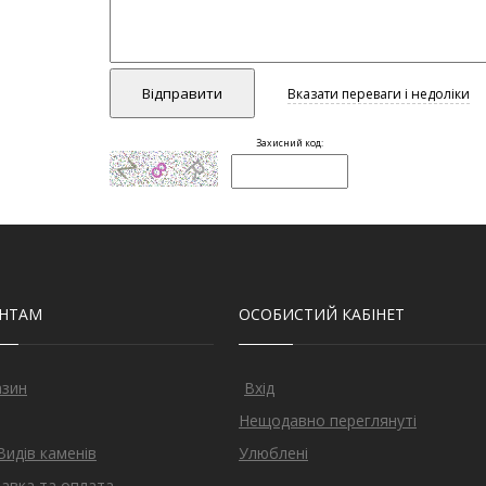
ЄНТАМ
ОСОБИСТИЙ КАБІНЕТ
азин
Вхід
Нещодавно переглянуті
Видів каменів
Улюблені
авка та оплата