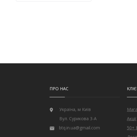
Кварц
9
Кварц з США
2
Кіаніт з непалу
6
Кошаче око
6
Лабрадорит
1
Лимонний топаз з США
3
Мадейра цитрин з США
21
Малахіт намібійської
1
Онікс індійський
3
Опал
32
Опал ефіопський
11
Перидот єгипетський
17
Раухтопаз з США
2
ПРО НАС
КЛІ
Рубін
27
Рубін монгольський
2
Рубін рожевий
10
Україна, м Київ
Маг
Рубін Роял
26
Вул. Сурикова 3-А
Акції
Сапфір
79
Сапфір блакитний
1
btq.in.ua@gmail.com
50+ 
Сапфір шрі-ланкійський
19
Дост