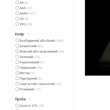
AA
2
AAA
37
AAAA
321
SD
8
VVS
28
Колір
Безбарвний або білий
356
Блакитний
42
Жовтий або оранжевий
29
Зелений
73
Коричневий
1
Червоний
26
Містик
1
Пурпурний
5
Смугастий, строкатий
14
Рожевий
11
Синій
5
Проба
Фіолетовий
42
Чорний
20
Золото 375
70