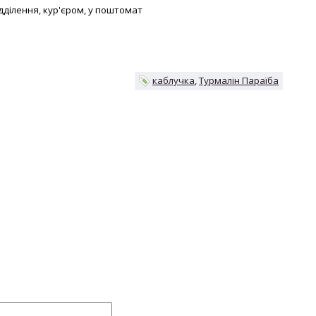
відділення, кур'єром, у поштомат
каблучка
Турмалін Параїба