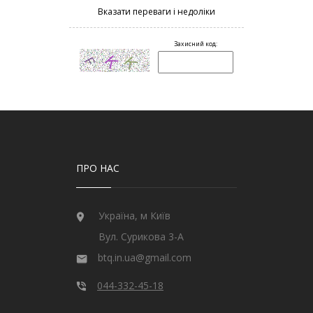
ПРО НАС
Україна, м Київ
Вул. Сурикова 3-А
btq.in.ua@gmail.com
044-332-45-18