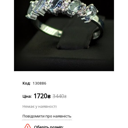
130886
1720
3440
₴
₴