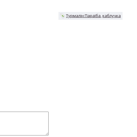
Турмалін Параїба
каблучка