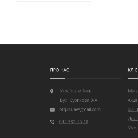
Кварц
9
Кварц з США
2
Кіаніт з непалу
6
Кошаче око
6
Лабрадорит
1
Лимонний топаз з США
3
Мадейра цитрин з США
21
Малахіт намібійської
1
Онікс індійський
3
Опал
32
ПРО НАС
КЛІ
Опал ефіопський
11
Перидот єгипетський
17
Раухтопаз з США
2
Україна, м Київ
Маг
Рубін
27
Вул. Сурикова 3-А
Акції
Рубін монгольський
2
Рубін рожевий
10
btq.in.ua@gmail.com
50+ 
Рубін Роял
26
Дост
Сапфір
79
044-332-45-18
Умов
Сапфір блакитний
1
Сапфір шрі-ланкійський
19