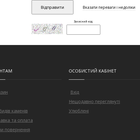
ЄНТАМ
ОСОБИСТИЙ КАБІНЕТ
азин
Вхід
Нещодавно переглянуті
Видів каменів
Улюблені
авка та оплата
и повернення