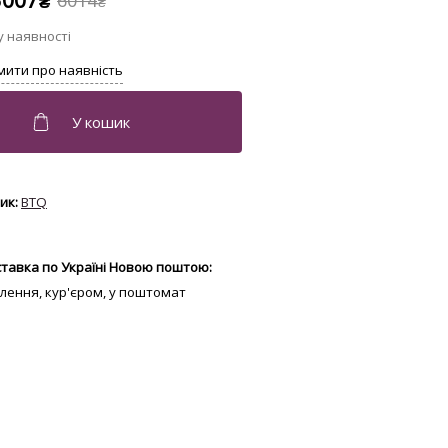
3007
6014
₴
₴
BTQ
тавка по Україні Новою поштою:
ділення, кур'єром, у поштомат