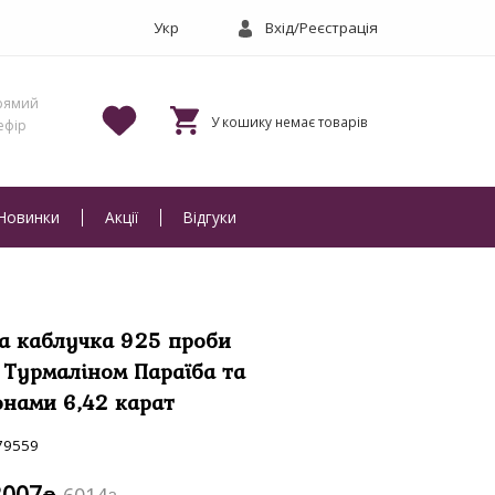
Вхід/Реєстрація
Новинки
Акції
Відгуки
а каблучка 925 проби
г Турмаліном Параїба та
нами 6,42 карат
79559