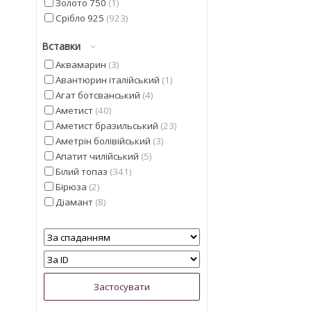
Золото 750
1
Срібло 925
923
Вставки
Аквамарин
3
Авантюрин італійський
1
Агат ботсванський
4
Аметист
40
Аметист бразильський
23
Аметрін болівійський
3
Апатит чилійський
5
Білий топаз
341
Бірюза
2
Діамант
8
Геліодор
9
Гранат мозамбіцкій
11
Діаспор
30
Діопсид альберта
13
Перлина
5
Смарагд
4
Іоліт
13