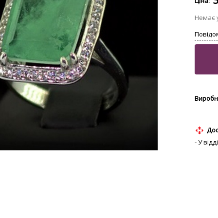
Дос
- У від