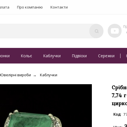
плата
Про компанію
Контакти
понки
Кольє
Каблучки
Підвіски
Сережки
Ювелірні вироби
Каблучки
Срібн
7,74 
цирко
7