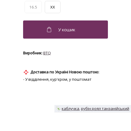
16.5
XX
BTQ
Доставка по Україні Новою поштою:
- У відділення, кур'єром, у поштомат
каблучка
рубін роял танзанійський