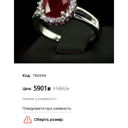
780696
5901
11802
₴
₴