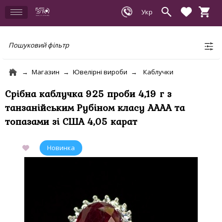
Пошуковий фільтр
Магазин
Ювелірні вироби
Каблучки
Срібна каблучка 925 проби 4,19 г з
танзанійським Рубіном класу АААА та
топазами зі США 4,05 карат