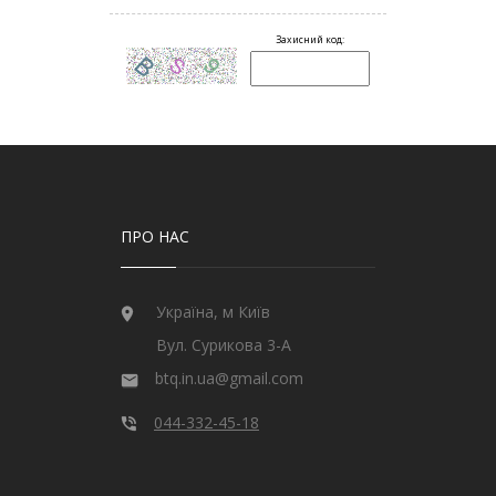
ПРО НАС
Україна, м Київ
Вул. Сурикова 3-А
btq.in.ua@gmail.com
044-332-45-18