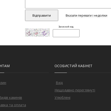
ЄНТАМ
ОСОБИСТИЙ КАБІНЕТ
азин
Вхід
Нещодавно переглянуті
Видів каменів
Улюблені
авка та оплата