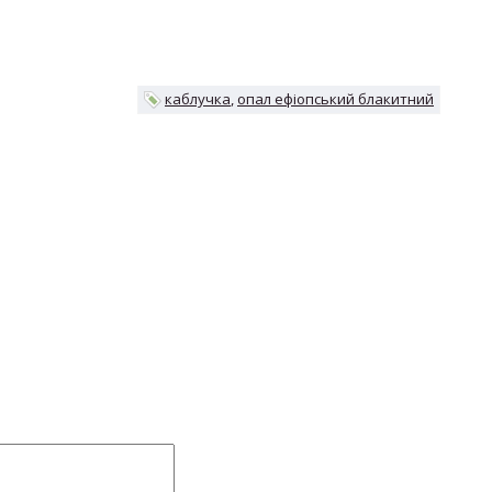
каблучка
опал ефіопський блакитний