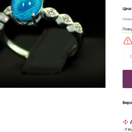
2
- У 