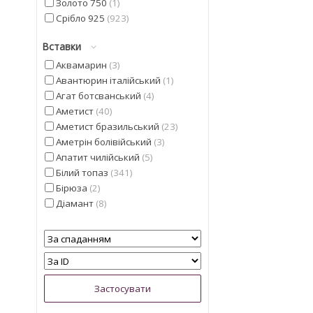
Золото 750
1
Срібло 925
923
Вставки
Аквамарин
3
Авантюрин італійський
1
Агат ботсванський
4
Аметист
40
Аметист бразильський
23
Аметрін болівійський
3
Апатит чилійський
5
Білий топаз
341
Бірюза
2
Діамант
8
Геліодор
9
Гранат мозамбіцкій
11
Діаспор
30
Діопсид альберта
13
Перлина
5
Смарагд
4
Іоліт
13