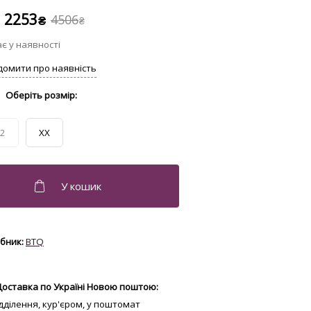
2253
4506
₴
₴
2
XX
BTQ
Доставка по Україні Новою поштою:
відділення, кур'єром, у поштомат