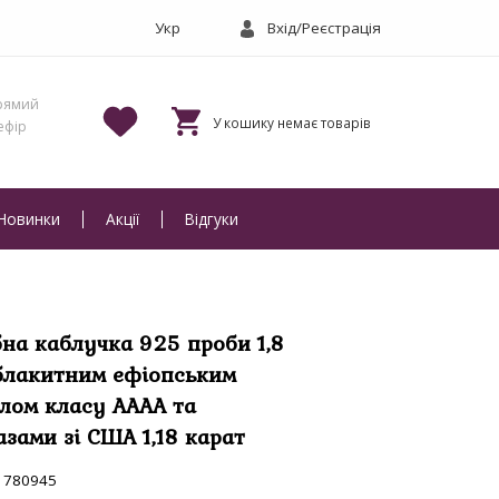
Вхід/Реєстрація
Новинки
Акції
Відгуки
бна каблучка 925 проби 1,8
 блакитним ефіопським
лом класу АААА та
азами зі США 1,18 карат
780945