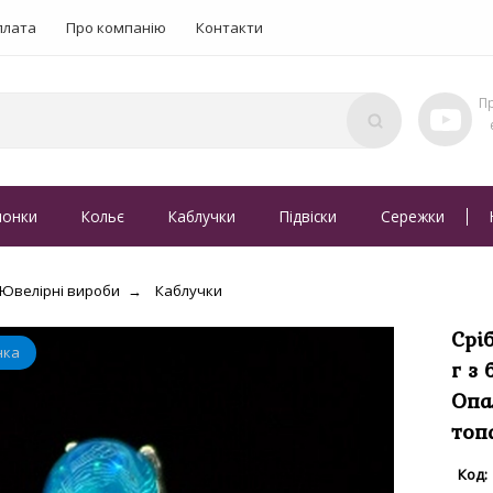
плата
Про компанію
Контакти
понки
Кольє
Каблучки
Підвіски
Сережки
Ювелірні вироби
Каблучки
Срі
г з
Опа
топ