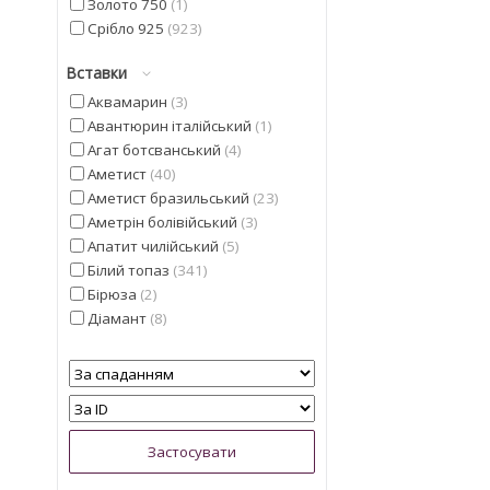
Золото 750
1
Срібло 925
923
Вставки
Аквамарин
3
Авантюрин італійський
1
Агат ботсванський
4
Аметист
40
Аметист бразильський
23
Аметрін болівійський
3
Апатит чилійський
5
Білий топаз
341
Бірюза
2
Діамант
8
Геліодор
9
Гранат мозамбіцкій
11
Діаспор
30
Діопсид альберта
13
Перлина
5
Смарагд
4
Іоліт
13