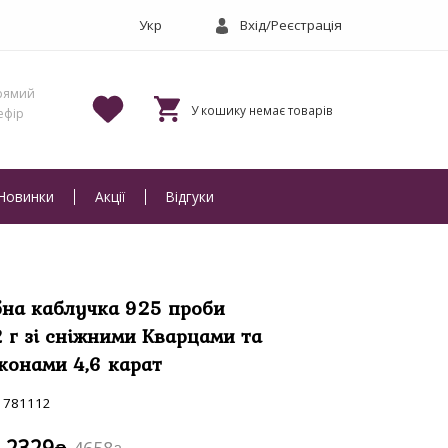
Вхід/Реєстрація
Новинки
Акції
Відгуки
бна каблучка 925 проби
2 г зі сніжними Кварцами та
конами 4,6 карат
781112