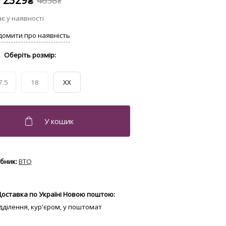
2329
4658
₴
₴
7.5
18
XX
BTQ
Доставка по Україні Новою поштою:
відділення, кур'єром, у поштомат