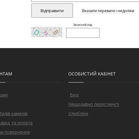
ЄНТАМ
ОСОБИСТИЙ КАБІНЕТ
азин
Вхід
Нещодавно переглянуті
Видів каменів
Улюблені
авка та оплата
и повернення