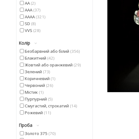
AA
2
AAA
37
AAAA
321
SD
8
VVS
28
Колір
Безбарвний або білий
356
Блакитний
42
Жовтий або оранжевий
29
Зелений
73
Коричневий
1
Червоний
26
Містик
1
Пурпурний
5
Смугастий, строкатий
14
Рожевий
11
Синій
5
Проба
Фіолетовий
42
Чорний
20
Золото 375
70