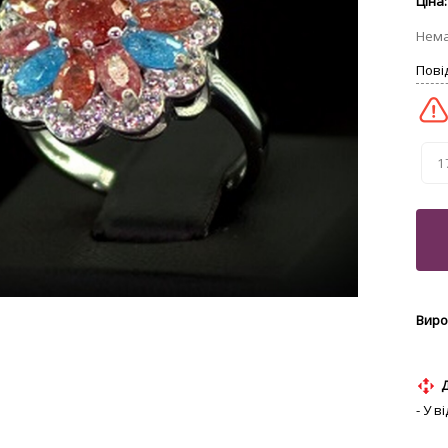
1
- У 