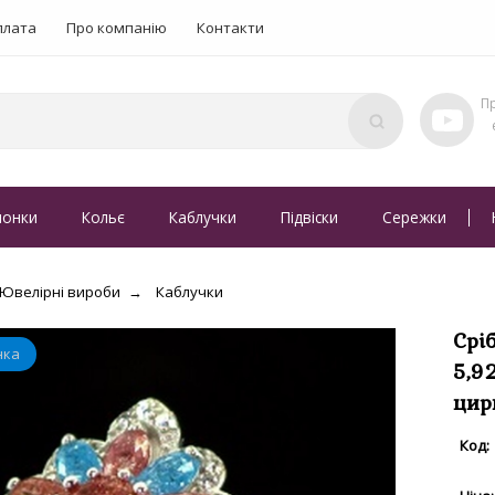
плата
Про компанію
Контакти
понки
Кольє
Каблучки
Підвіски
Сережки
Ювелірні вироби
Каблучки
Срі
5,9
цир