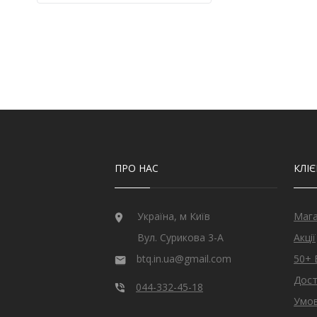
Кварц
9
Кварц з США
2
Кіаніт з непалу
6
Кошаче око
6
Лабрадорит
1
Лимонний топаз з США
3
Мадейра цитрин з США
21
Малахіт намібійської
1
Онікс індійський
3
Опал
32
ПРО НАС
КЛІ
Опал ефіопський
11
Перидот єгипетський
17
Раухтопаз з США
2
Рубін
27
Україна, м Київ
Маг
Рубін монгольський
2
Вул. Сурикова 3-А
Акції
Рубін рожевий
10
btq.in.ua@gmail.com
50+ 
Рубін Роял
26
Сапфір
79
Дост
044-332-45-18
Сапфір блакитний
1
Умов
Сапфір шрі-ланкійський
19