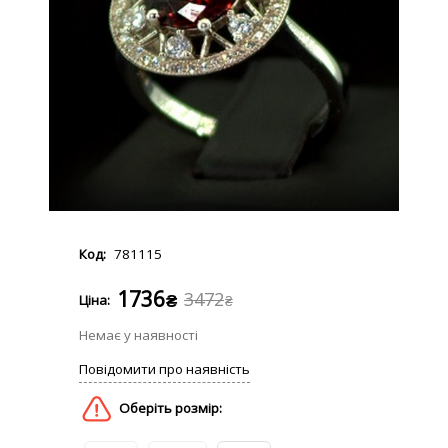
781115
1736
3472
₴
₴