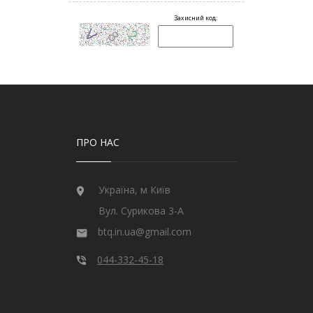
ПРО НАС
Україна, м Київ
Вул. Сурикова 3-А
btq.in.ua@gmail.com
044-332-45-18