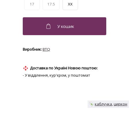
17
17.5
XX
BTQ
Доставка по Україні Новою поштою:
- У відділення, кур'єром, у поштомат
каблучка
циркон