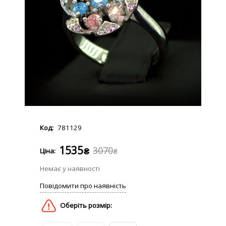
781129
1535
3070
₴
₴