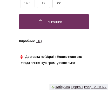
16.5
17
XX
BTQ
Доставка по Україні Новою поштою:
- У відділення, кур'єром, у поштомат
каблучка
циркон
кварц сніжний