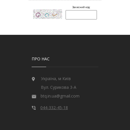
ПРО НАС
Україна, м Київ
Вул. Сурикова 3-А
btq.in.ua@gmail.com
044-332-45-18