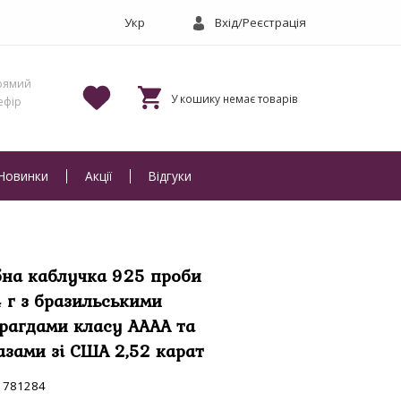
Вхід/Реєстрація
Новинки
Акції
Відгуки
бна каблучка 925 проби
4 г з бразильськими
рагдами класу АААА та
азами зі США 2,52 карат
781284