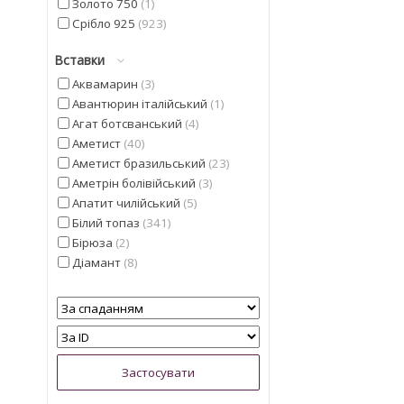
Золото 750
1
Срібло 925
923
Вставки
Аквамарин
3
Авантюрин італійський
1
Агат ботсванський
4
Аметист
40
Аметист бразильський
23
Аметрін болівійський
3
Апатит чилійський
5
Білий топаз
341
Бірюза
2
Діамант
8
Геліодор
9
Гранат мозамбіцкій
11
Діаспор
30
Діопсид альберта
13
Перлина
5
Смарагд
4
Іоліт
13