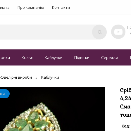
плата
Про компанію
Контакти
понки
Кольє
Каблучки
Підвіски
Сережки
Ювелірні вироби
Каблучки
Срі
4,2
Сма
топ