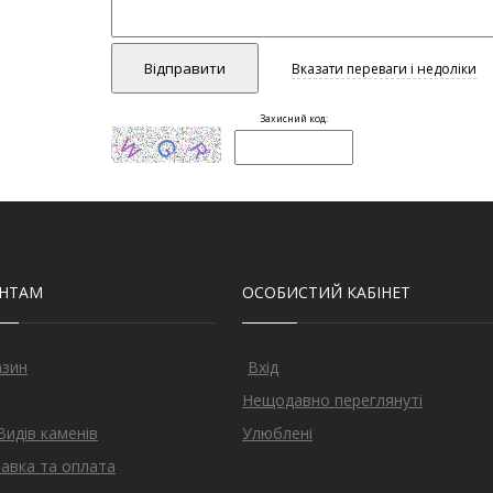
ЄНТАМ
ОСОБИСТИЙ КАБІНЕТ
азин
Вхід
Нещодавно переглянуті
Видів каменів
Улюблені
авка та оплата