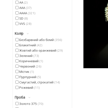
AA
2
AAA
37
AAAA
321
SD
8
VVS
28
Колір
Безбарвний або білий
356
Блакитний
42
Жовтий або оранжевий
29
Зелений
73
Коричневий
1
Червоний
26
Містик
1
Пурпурний
5
Смугастий, строкатий
14
Рожевий
11
Синій
5
Проба
Фіолетовий
42
Чорний
20
Золото 375
70