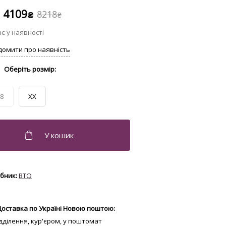
4109
8218
₴
₴
8
XX
BTQ
Доставка по Україні Новою поштою:
відділення, кур'єром, у поштомат