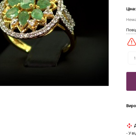
1
- У 