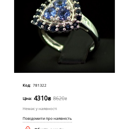
781322
4310
8620
₴
₴