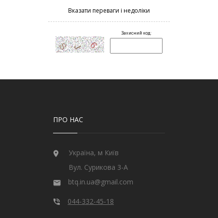
ПРО НАС
Україна, м Київ
Вул. Сурикова 3-А
btq.in.ua@gmail.com
044-332-45-18