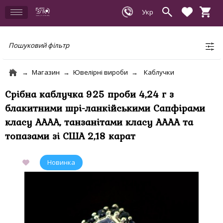
Пошуковий фільтр
Магазин
Ювелірні вироби
Каблучки
Срібна каблучка 925 проби 4,24 г з
блакитними шрі-ланкійськими Сапфірами
класу АААА, танзанітами класу АААА та
топазами зі США 2,18 карат