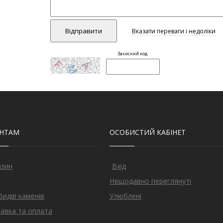
ЄНТАМ
ОСОБИСТИЙ КАБІНЕТ
азин
Вхід
Нещодавно переглянуті
Видів каменів
Улюблені
авка та оплата