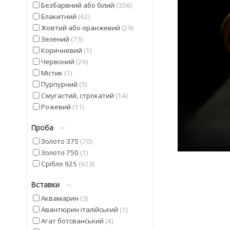
Безбарвний або білий
356
Блакитний
42
Жовтий або оранжевий
29
Зелений
73
Коричневий
1
Червоний
26
Містик
1
Пурпурний
5
Смугастий, строкатий
14
Рожевий
11
Синій
5
Проба
Фіолетовий
42
Чорний
20
Золото 375
70
Золото 750
1
Срібло 925
923
Вставки
Аквамарин
3
Авантюрин італійський
1
Агат ботсванський
4