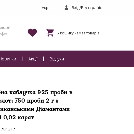
Вхід/Реєстрація
Новинки
Акції
Відгуки
бна каблучка 925 проби в
олоті 750 проби 2 г з
иканськими Діамантами
1 0,02 карат
781317