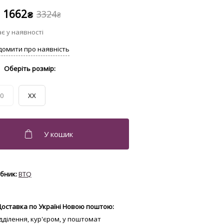
1662
3324
₴
₴
0
XX
BTQ
Доставка по Україні Новою поштою:
відділення, кур'єром, у поштомат