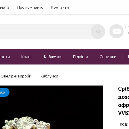
плата
Про компанію
Контакти
понки
Кольє
Каблучки
Підвіски
Сережки
Ювелірні вироби
Каблучки
Срі
поз
афр
VVS