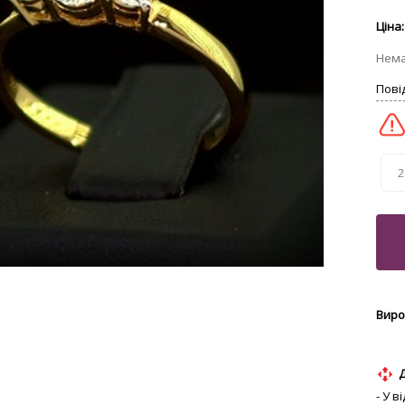
2
- У 