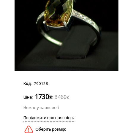
790128
1730
3460
₴
₴