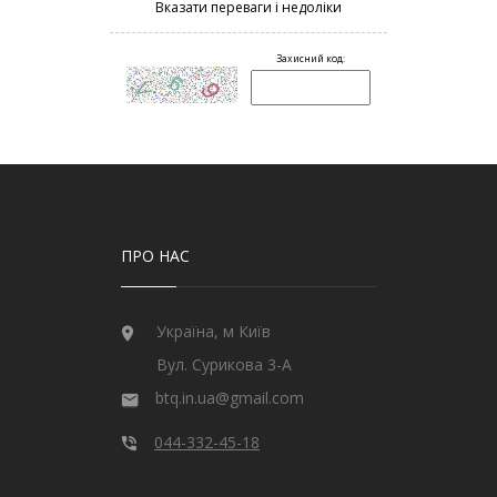
ПРО НАС
Україна, м Київ
Вул. Сурикова 3-А
btq.in.ua@gmail.com
044-332-45-18