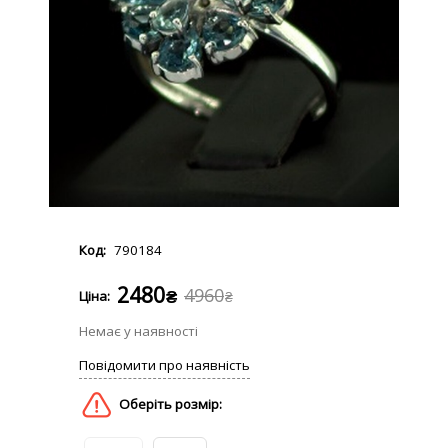
790184
2480
4960
₴
₴