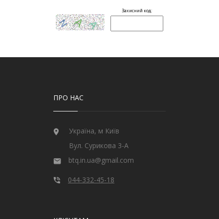
ПРО НАС
Україна, м Київ
Вул. Сурикова 3-А
btq.in.ua@gmail.com
044-332-45-18