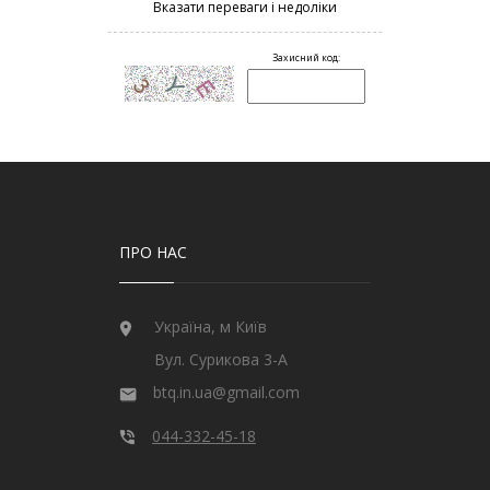
ПРО НАС
Україна, м Київ
Вул. Сурикова 3-А
btq.in.ua@gmail.com
044-332-45-18