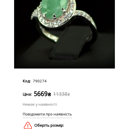
790274
5669
11338
₴
₴