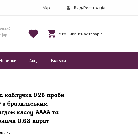
Вхід/Реєстрація
Новинки
Акції
Відгуки
а каблучка 925 проби
г з бразильським
гдом класу АААА та
нами 0,63 карат
90277