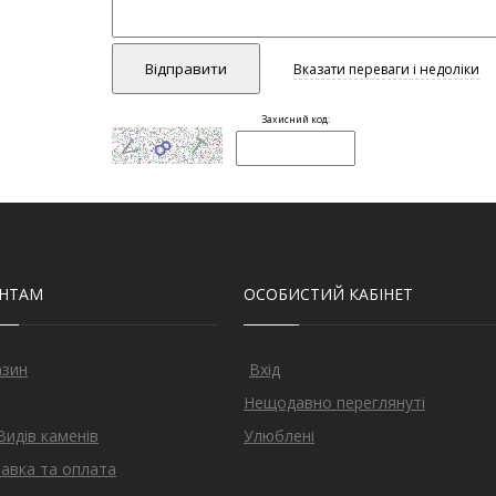
ЄНТАМ
ОСОБИСТИЙ КАБІНЕТ
азин
Вхід
Нещодавно переглянуті
Видів каменів
Улюблені
авка та оплата