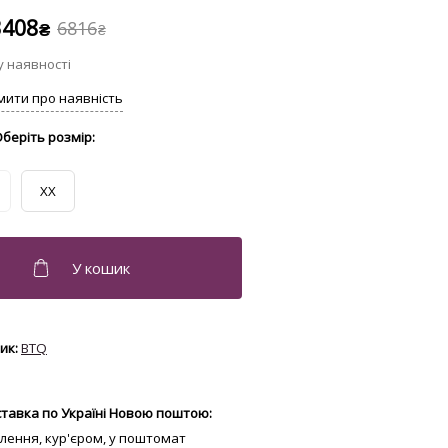
3408
6816
₴
₴
XX
BTQ
тавка по Україні Новою поштою:
ділення, кур'єром, у поштомат