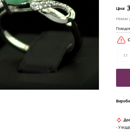
17
Дос
- У від