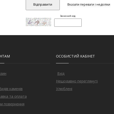
ЄНТАМ
ОСОБИСТИЙ КАБІНЕТ
азин
Вхід
Нещодавно переглянуті
Видів каменів
Улюблені
авка та оплата
и повернення