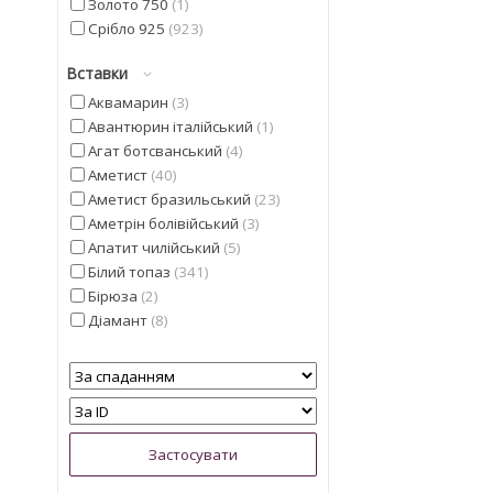
Золото 750
1
Срібло 925
923
Вставки
Аквамарин
3
Авантюрин італійський
1
Агат ботсванський
4
Аметист
40
Аметист бразильський
23
Аметрін болівійський
3
Апатит чилійський
5
Білий топаз
341
Бірюза
2
Діамант
8
Геліодор
9
Гранат мозамбіцкій
11
Діаспор
30
Діопсид альберта
13
Перлина
5
Смарагд
4
Іоліт
13