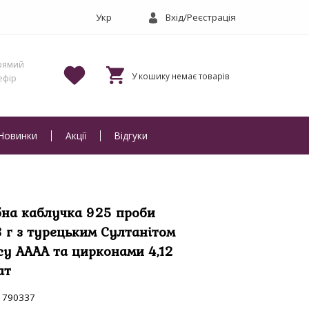
Вхід/Реєстрація
Новинки
Акції
Відгуки
бна каблучка 925 проби
8 г з турецьким Султанітом
су АААА та цирконами 4,12
ат
790337