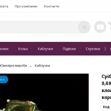
плата
Про компанію
Контакти
понки
Кольє
Каблучки
Підвіски
Сережки
Ювелірні вироби
Каблучки
Срі
3,6
кла
кар