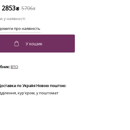
2853
5706
₴
₴
BTQ
Доставка по Україні Новою поштою:
відділення, кур'єром, у поштомат