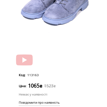
113163
1065
1523
₴
₴