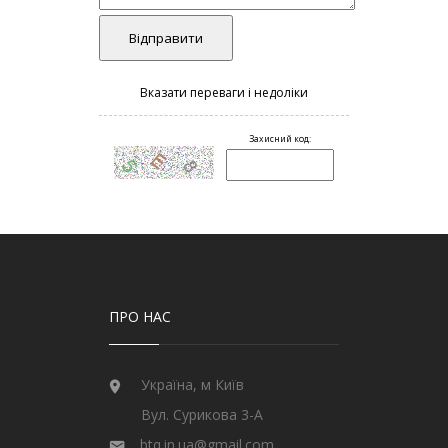
ПРО НАС
Україна, м Київ
Вул. Сурикова 3-А
btq.in.ua@gmail.com