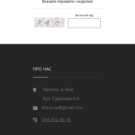
ПРО НАС
Україна, м Київ
Вул. Сурикова 3-А
btq.in.ua@gmail.com
044-332-45-18