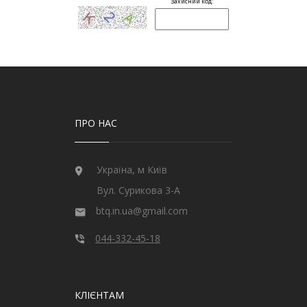
ПРО НАС
Україна, м Київ
Вул. Сурикова 3-А
btq.in.ua@gmail.com
044-332-45-18
КЛІЄНТАМ