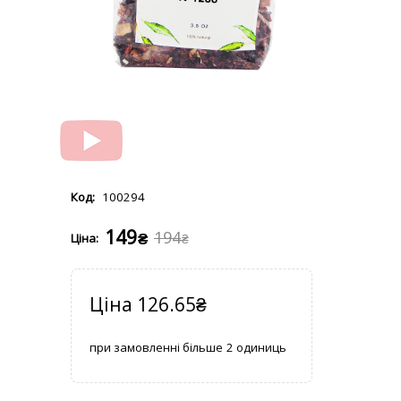
100294
149
194
₴
₴
126.65
₴
2