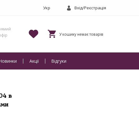
Вхід/Реєстрація
Новинки
Акції
Відгуки
04 в
ами