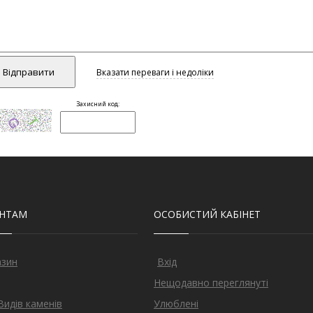
ЄНТАМ
ОСОБИСТИЙ КАБІНЕТ
азин
Вхід
Нещодавно переглянуті
Видів каменів
Улюблені