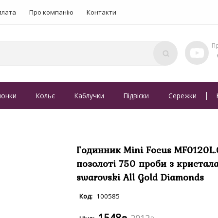
плата
Про компанію
Контакти
понки
Кольє
Каблучки
Підвіски
Сережки
Годинник Mini Focus MF0120L.
позолоті 750 проби з кристал
swarovski All Gold Diamonds
100585