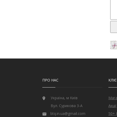
ПРО НАС
КЛІ
Україна, м Київ
Маг
Вул. Сурикова 3-А
Акції
btq.in.ua@gmail.com
50+ 