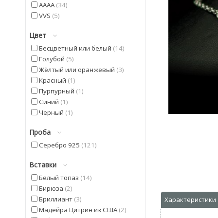
AAAA
34
VVS
5
Цвет
Бесцветный или белый
14
Голубой
5
Жёлтый или оранжевый
3
Красный
1
Пурпурный
1
Синий
1
Черный
1
Проба
Серебро 925
121
Вставки
Белый топаз
14
Бирюза
2
Бриллиант
3
Мадейра Цитрин из США
2