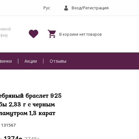
Вход/Регистрация
винки
Акции
Отзывы
ебряный браслет 925
бы 2,33 г с черным
ламутром 1,3 карат
131567