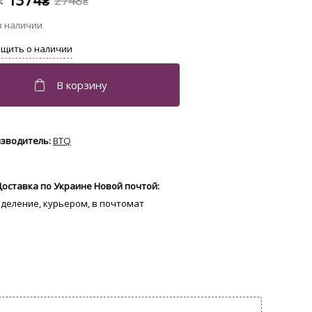
1374
2748
₴
₴
BTQ
Доставка по Украине Новой почтой:
отделение, курьером, в почтомат