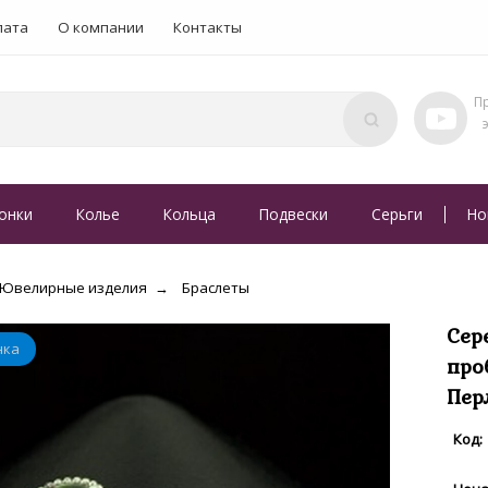
лата
О компании
Контакты
онки
Колье
Кольца
Подвески
Серьги
Но
Ювелирные изделия
Браслеты
Сер
про
Пер