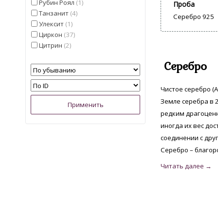
Рубин Роял
1
Проба
Танзанит
4
Серебро 925
Улексит
1
Циркон
37
Цитрин
2
Серебро
Чистое серебро (A
Земле серебра в 2
редким драгоценн
иногда их вес дос
соединении с дру
Серебро – благор