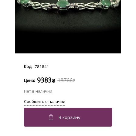
781841
9383
18766
₴
₴