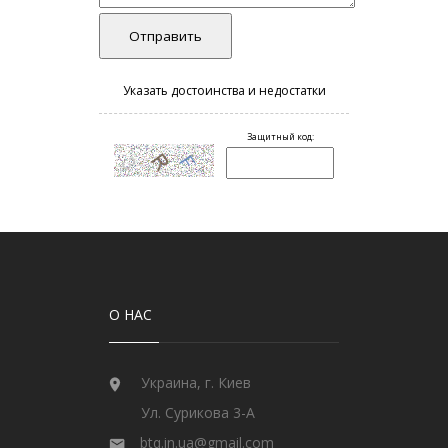
О НАС
Украина, г. Киев
Ул. Сурикова 3-А
btq.in.ua@gmail.com