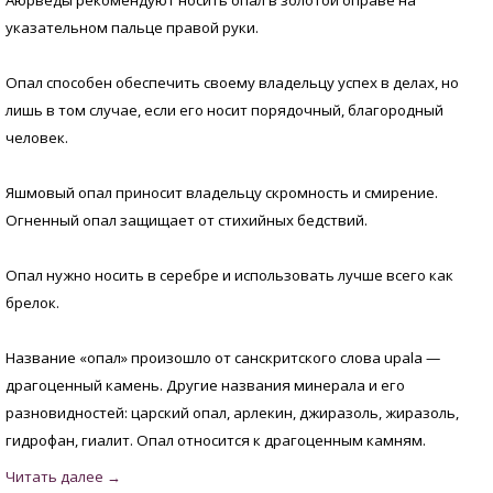
Аюрведы рекомендуют носить опал в золотой оправе на
указательном пальце правой руки.
Опал способен обеспечить своему владельцу успех в делах, но
лишь в том случае, если его носит порядочный, благородный
человек.
Яшмовый опал приносит владельцу скромность и смирение.
Огненный опал защищает от стихийных бедствий.
Опал нужно носить в серебре и использовать лучше всего как
брелок.
Название «опал» произошло от санскритского слова upala —
драгоценный камень. Другие названия минерала и его
разновидностей: царский опал, арлекин, джиразоль, жиразоль,
гидрофан, гиалит. Опал относится к драгоценным камням.