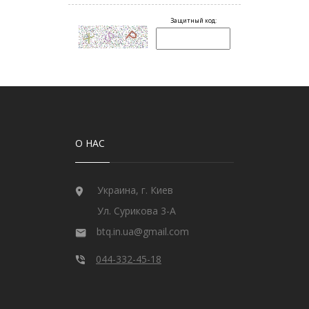
О НАС
Украина, г. Киев
Ул. Сурикова 3-А
btq.in.ua@gmail.com
044-332-45-18