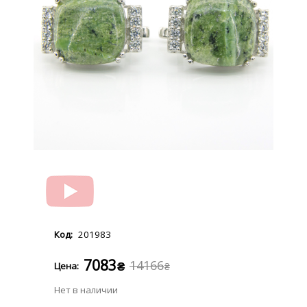
201983
7083
14166
₴
₴