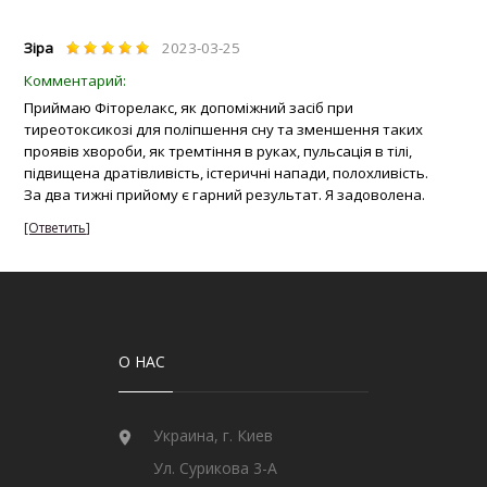
Зіра
2023-03-25
Приймаю Фіторелакс, як допоміжний засіб при
тиреотоксикозі для поліпшення сну та зменшення таких
проявів хвороби, як тремтіння в руках, пульсація в тілі,
підвищена дратівливість, істеричні напади, полохливість.
За два тижні прийому є гарний результат. Я задоволена.
О НАС
Украина, г. Киев
Ул. Сурикова 3-А