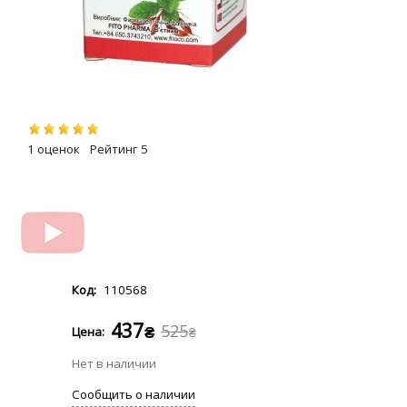
1
5
110568
437
525
₴
₴